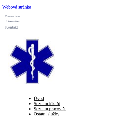
Webová stránka
Pronájem
Aktuality
Kontakt
Úvod
Seznam lékařů
Seznam pracovišť
Ostatní služby